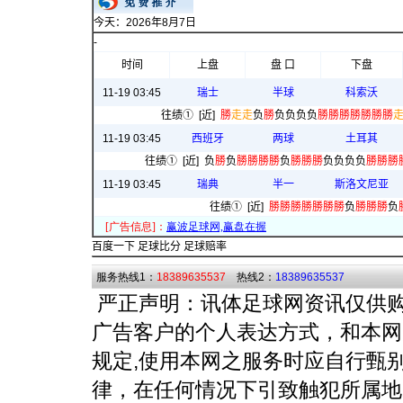
服务热线1：
18389635537
热线2：
18389635537
严正声明：讯体足球网资讯仅供
广告客户的个人表达方式，和本网
规定,使用本网之服务时应自行甄
律，在任何情况下引致触犯所属地