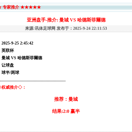
 专家推介 ★★★★★
亚洲盘手-推介: 曼城 VS 哈德斯菲爾德
来源:讯体足球网 发布于：2025-9-24 22:11:53
2025-9-25 2:45:42
：英联杯
：曼城 VS 哈德斯菲爾德
：让球盘
：球半/两球
........................................................
◇权威推介◇：
推荐：曼城
结果:2:0 赢半