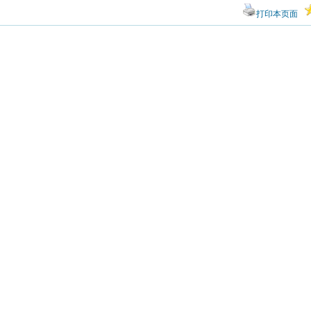
打印本页面